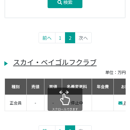
検索
前へ
1
2
次へ
スカイ・ベイゴルフクラブ
単位：万円
種別
売値
買値
名義変更料
年会費
お問
正会員
-
-
停止中
お
スクロールできます