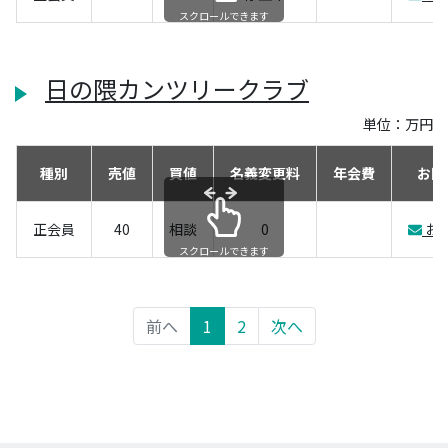
スクロールできます
日の隈カンツリークラブ
単位：万円
種別
売値
買値
名義変更料
年会費
お問
正会員
40
相談
0
お
スクロールできます
前へ
1
2
次へ