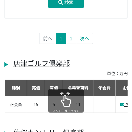
検索
前へ
1
2
次へ
唐津ゴルフ倶楽部
単位：万円
種別
売値
買値
名義変更料
年会費
お問
正会員
15
5
11
お
スクロールできます