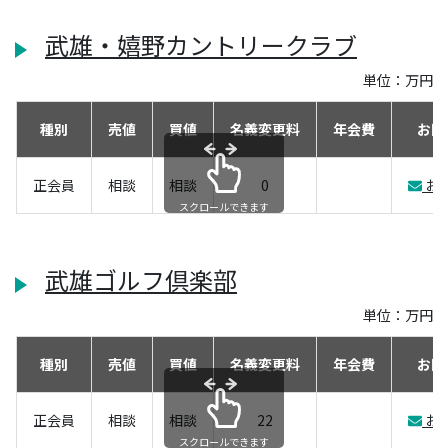
武雄・嬉野カントリークラブ
単位：万円
種別
売値
買値
名義変更料
年会費
お問
正会員
相談
相談
0
お
スクロールできます
武雄ゴルフ倶楽部
単位：万円
種別
売値
買値
名義変更料
年会費
お問
正会員
相談
相談
22
お
スクロールできます