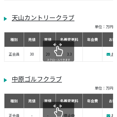
天山カントリークラブ
単位：万円
種別
売値
買値
名義変更料
年会費
お問
正会員
30
20
3.3
お
スクロールできます
中原ゴルフクラブ
単位：万円
種別
売値
買値
名義変更料
年会費
お問
正会員
-
-
停止中
お