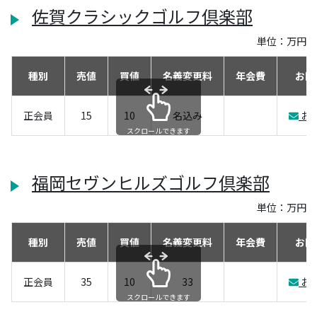
佐賀クラシックゴルフ倶楽部
単位：万円
種別
売値
買値
名義変更料
年会費
お問
正会員
15
10
名込み
お
スクロールできます
福岡セヴンヒルズゴルフ倶楽部
単位：万円
種別
売値
買値
名義変更料
年会費
お問
正会員
35
10
33
お
スクロールできます