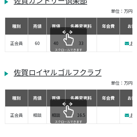
佐賀カントリー倶楽部
単位：万円
種別
売値
買値
名義変更料
年会費
お問
正会員
60
40
33
お
スクロールできます
佐賀ロイヤルゴルフクラブ
単位：万円
種別
売値
買値
名義変更料
年会費
お問
正会員
相談
相談
16.5
お
スクロールできます