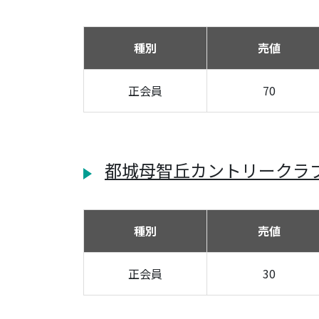
種別
売値
正会員
70
都城母智丘カントリークラ
種別
売値
正会員
30