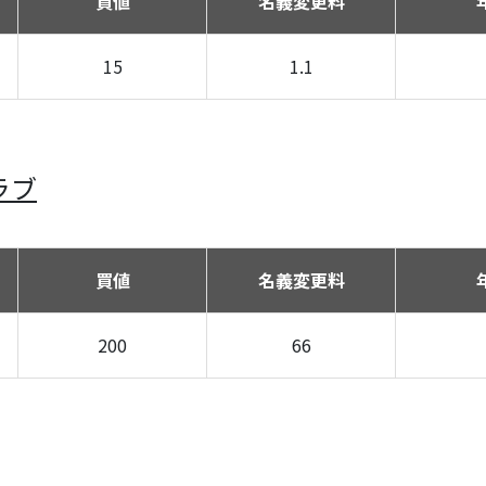
買値
名義変更料
15
1.1
ラブ
買値
名義変更料
200
66