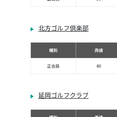
北方ゴルフ倶楽部
種別
売値
正会員
40
延岡ゴルフクラブ