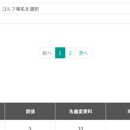
前へ
1
2
次へ
買値
名義変更料
5
33