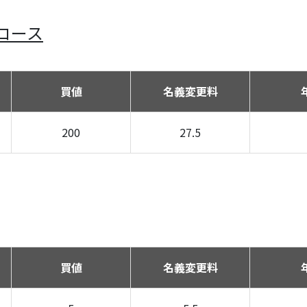
コース
買値
名義変更料
200
27.5
買値
名義変更料