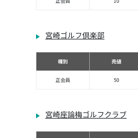
正会員
10
宮崎ゴルフ倶楽部
種別
売値
正会員
50
宮崎座論梅ゴルフクラブ