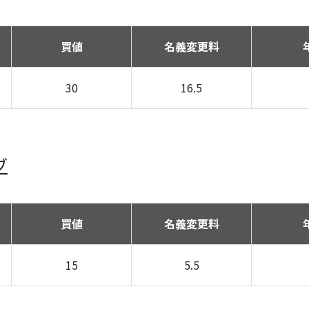
買値
名義変更料
30
16.5
ブ
買値
名義変更料
15
5.5