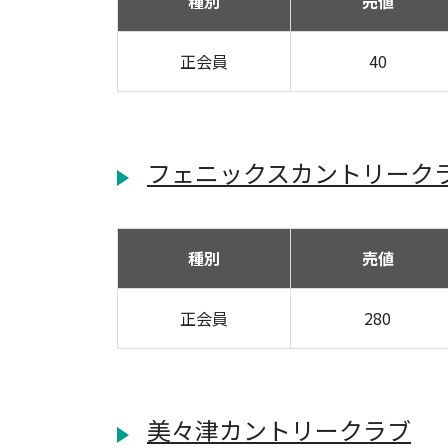
種別
売値
正会員
40
フェニックスカントリーク
種別
売値
正会員
280
美々津カントリークラブ