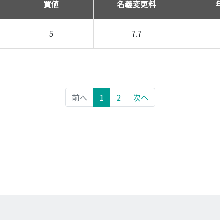
買値
名義変更料
5
7.7
前へ
1
2
次へ