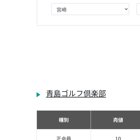
青島ゴルフ倶楽部
種別
売値
正会員
10