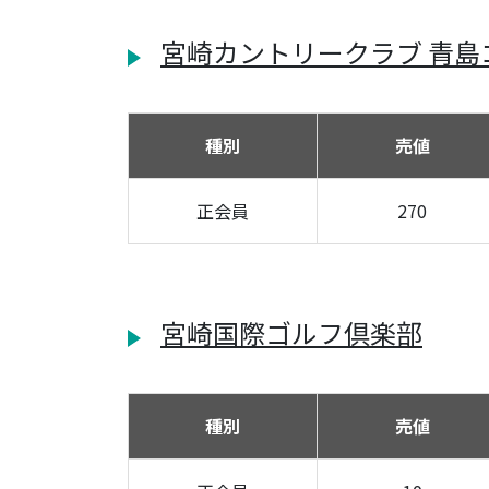
宮崎カントリークラブ 青島
種別
売値
正会員
270
宮崎国際ゴルフ倶楽部
種別
売値