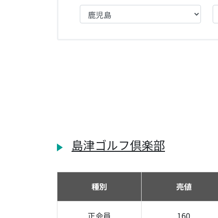
島津ゴルフ倶楽部
種別
売値
正会員
160