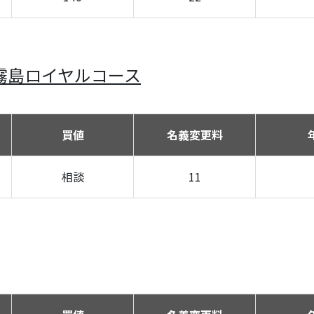
霧島ロイヤルコース
買値
名義変更料
相談
11