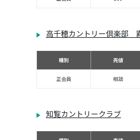
高千穂カントリー倶楽部 
種別
売値
正会員
相談
知覧カントリークラブ