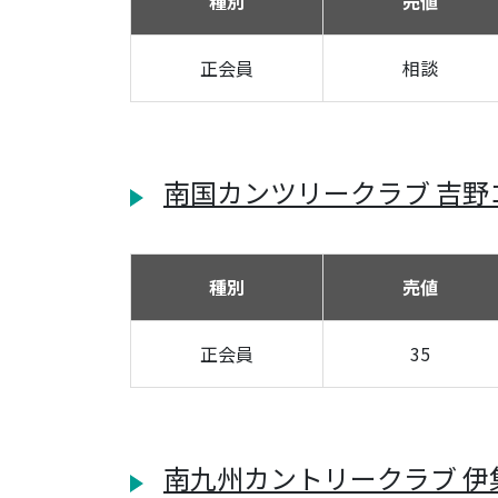
種別
売値
正会員
相談
南国カンツリークラブ 吉野
種別
売値
正会員
35
南九州カントリークラブ 伊