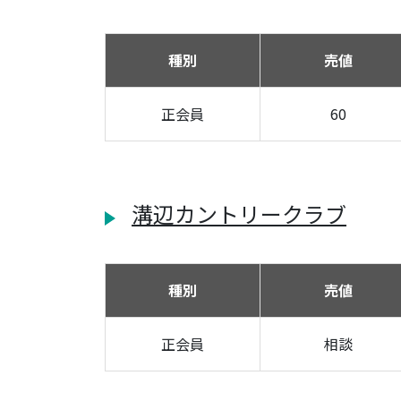
種別
売値
正会員
60
溝辺カントリークラブ
種別
売値
正会員
相談