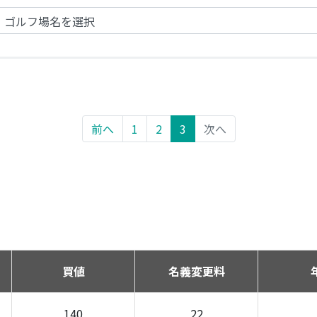
前へ
1
2
3
次へ
買値
名義変更料
140
22