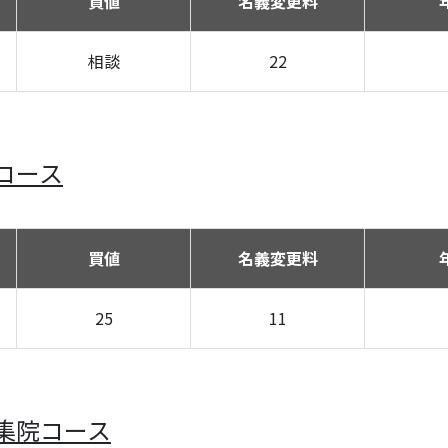
買値
名義変更料
相談
22
コース
買値
名義変更料
25
11
集院コース