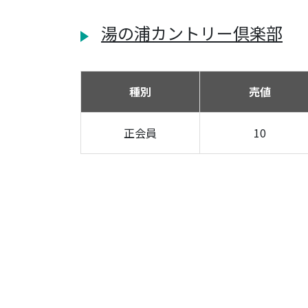
湯の浦カントリー倶楽部
種別
売値
正会員
10