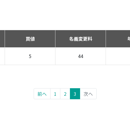
買値
名義変更料
5
44
前へ
1
2
3
次へ