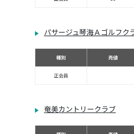
パサージュ琴海Ａゴルフク
種別
売値
正会員
奄美カントリークラブ