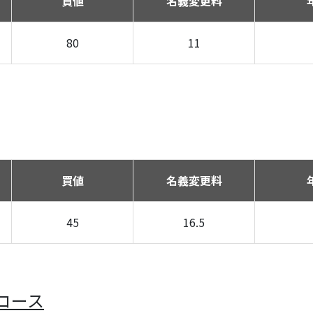
買値
名義変更料
80
11
買値
名義変更料
45
16.5
コース