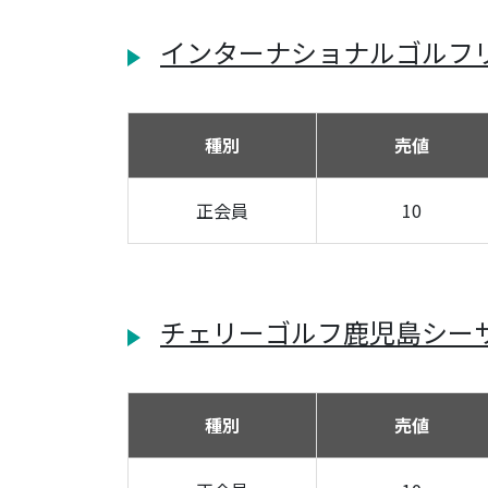
インターナショナルゴルフ
種別
売値
正会員
10
チェリーゴルフ鹿児島シー
種別
売値