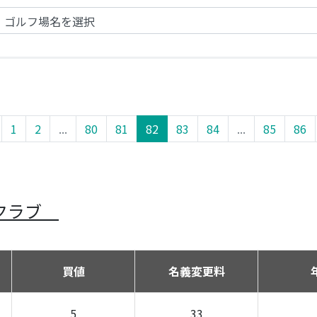
1
2
...
80
81
82
83
84
...
85
86
ークラブ
買値
名義変更料
5
33