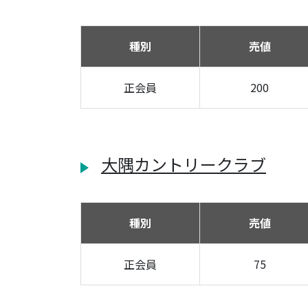
種別
売値
正会員
200
大隅カントリークラブ
種別
売値
正会員
75