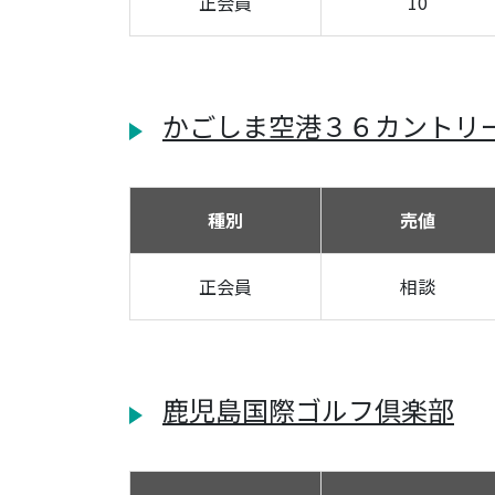
正会員
10
かごしま空港３６カントリ
種別
売値
正会員
相談
鹿児島国際ゴルフ倶楽部