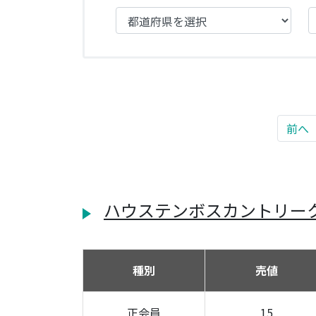
前へ
ハウステンボスカントリ
種別
売値
正会員
15