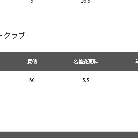
5
16.5
ークラブ
買値
名義変更料
60
5.5