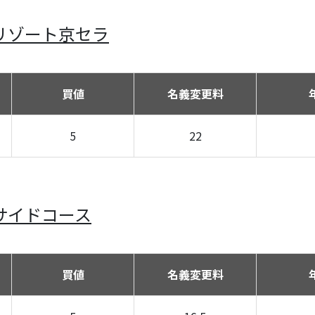
リゾート京セラ
買値
名義変更料
5
22
サイドコース
買値
名義変更料