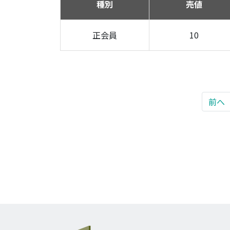
種別
売値
正会員
10
前へ