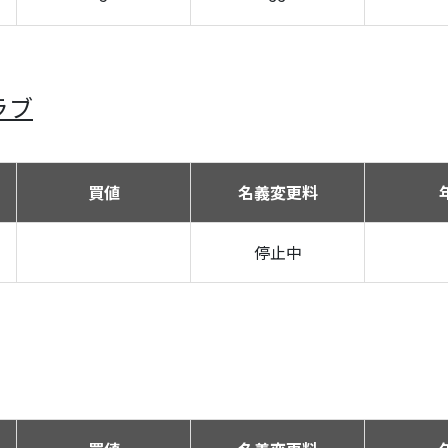
ラブ
買値
名義変更料
停止中